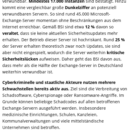
verwundbar.
Mindestes 17.000 Instanzen
sind bestätigt. Hinzu
kommt eine vergleichbar große
Dunkelziffer
an potenziell
verwundbaren Servern. So sind rund 45.000 Microsoft-
Exchange-Server momentan ohne Beschränkungen aus dem
Internet erreichbar. Gemäß BSI sind etwa
12 %
davon so
veraltet
, dass sie keine aktuellen Sicherheitsupdates mehr
erhalten. Der Betrieb dieser Server ist hochriskant. Rund
25 %
der Server erhalten theoretisch zwar noch Updates, sie sind
aber nicht eingespielt, wodurch die Server weiterhin
kritische
Sicherheitslücken
aufweisen. Daher geht das BSI davon aus,
dass mehr als die Hälfte der Exchange-Server in Deutschland
weiterhin verwundbar ist.
Cyberkriminelle und staatliche Akteure nutzen mehrere
Schwachstellen bereits aktiv aus.
Ziel sind die Verbreitung von
Schadsoftware, Cyberspionage oder Ransomware-Angriffe. Im
Grunde können beliebige Schadcodes auf allen betroffenen
Exchange-Servern ausgeführt werden. Insbesondere
medizinische Einrichtungen, Schulen, Kanzleien,
Kommunalverwaltungen und viele mittelständische
Unternehmen sind betroffen.