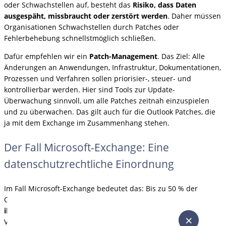
oder Schwachstellen auf, besteht das
Risiko, dass Daten
ausgespäht, missbraucht oder zerstört werden
. Daher müssen
Organisationen Schwachstellen durch Patches oder
Fehlerbehebung schnellstmöglich schließen.
Dafür empfehlen wir ein
Patch-Management
. Das Ziel: Alle
Änderungen an Anwendungen, Infrastruktur, Dokumentationen,
Prozessen und Verfahren sollen priorisier-, steuer- und
kontrollierbar werden. Hier sind Tools zur Update-
Überwachung sinnvoll, um alle Patches zeitnah einzuspielen
und zu überwachen. Das gilt auch für die Outlook Patches, die
ja mit dem Exchange im Zusammenhang stehen.
Der Fall Microsoft-Exchange: Eine
datenschutzrechtliche Einordnung
Im Fall Microsoft-Exchange bedeutet das: Bis zu 50 % der
Organisationen, die entsprechende Server einsetzen, kommen
ihren Pflichten nicht nach
und können die Integrität,
×
Vertraulichkeit, Verfügbarkeit und Belastbarkeit ihrer Systeme