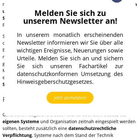
nicht sicherstellen. Die Server und die
getroffenen technischen
Melden Sie sich zu
und organisatorischen Maßnahmen entsprechen nicht dem
Stand der Technik
, da die Sicherheitslücken bekannt und
unserem Newsletter an!
Patches verfügbar sind.
In unserem monatlich erscheinenden
Sollte es zu Angriffen oder Datenschutzvorfällen kommen,
Newsletter informieren wir Sie über alle
drohen nicht selten
hohe Bußgelder
. Denn: Der Betrag von
wichtigen Ereignisse, Neuerungen sowie
Bußgeldern richtet sich gemäß Art. 83 DSGVO unter anderem
nach dem Grad der Verantwortung unter Berücksichtigung der
Urteile. Melden Sie sich an und sichern
gemäß Art. 32 getroffenen technischen und organisatorischen
Sie sich unseren Fachartikel zur
Maßnahmen. So können Bußgelder bis zu 4 % des weltweit
datenschutzkonformen Umsetzung des
erzielten Jahresumsatzes betragen. Hinzu kommen mögliche
Hinweisgeberschutzgesetzes.
Schadensersatzansprüche
von Betroffenen.
Jetzt anmelden!
Fazit
Ganz davon abgesehen, dass Patches auch zum
Schutz der
eigenen Systeme
und Organisation zeitnah eingespielt werden
sollten, besteht zusätzlich eine
datenschutzrechtliche
Verpflichtung
, Systeme nach dem Stand der Technik