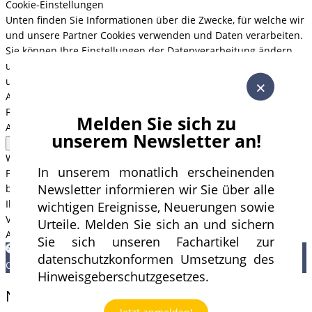
Cookie-Einstellungen
Unten finden Sie Informationen über die Zwecke, für welche wir
und unsere Partner Cookies verwenden und Daten verarbeiten.
Sie können Ihre Einstellungen der Datenverarbeitung ändern
und/oder detaillierte Informationen dazu auf der Website
unserer Partner finden.
×
Analytische Cookies
Alle deaktivieren
Funktionelle Cookies
Melden Sie sich zu
Andere Cookies
unserem Newsletter an!
Alle akzeptieren
Alle ablehnen
Wir verwenden technische Cookies, um die Inhalte und
In unserem monatlich erscheinenden
Funktionen unserer Webseite darzustellen und Ihren Besuch
Newsletter informieren wir Sie über alle
bei uns zu erleichtern. Analytische Cookies werden nur mit
Ihrer Zustimmung verwendet.
Mehr über unsere Cookie-
wichtigen Ereignisse, Neuerungen sowie
Verwendung
Urteile. Melden Sie sich an und sichern
Alle akzeptieren
Alle ablehnen
Einstellungen ändern
Sie sich unseren Fachartikel zur
datenschutzkonformen Umsetzung des
Cookies
Hinweisgeberschutzgesetzes.
Nehmen Sie Kontakt zu uns auf