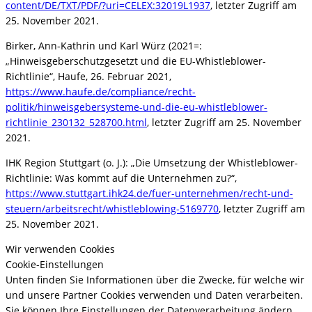
content/DE/TXT/PDF/?uri=CELEX:32019L1937
, letzter Zugriff am
25. November 2021.
Birker, Ann-Kathrin und Karl Würz (2021=:
„Hinweisgeberschutzgesetzt und die EU-Whistleblower-
Richtlinie“, Haufe, 26. Februar 2021,
https://www.haufe.de/compliance/recht-
politik/hinweisgebersysteme-und-die-eu-whistleblower-
richtlinie_230132_528700.html
, letzter Zugriff am 25. November
2021.
IHK Region Stuttgart (o. J.): „Die Umsetzung der Whistleblower-
Richtlinie: Was kommt auf die Unternehmen zu?“,
https://www.stuttgart.ihk24.de/fuer-unternehmen/recht-und-
steuern/arbeitsrecht/whistleblowing-5169770
, letzter Zugriff am
25. November 2021.
Wir verwenden Cookies
Cookie-Einstellungen
Unten finden Sie Informationen über die Zwecke, für welche wir
und unsere Partner Cookies verwenden und Daten verarbeiten.
Sie können Ihre Einstellungen der Datenverarbeitung ändern