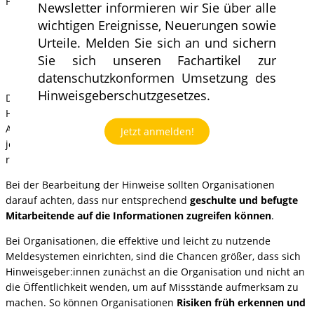
Prinzipiell gibt es verschiedene mögliche Meldewege:
Newsletter informieren wir Sie über alle
wichtigen Ereignisse, Neuerungen sowie
Telefonisch
Urteile. Melden Sie sich an und sichern
Schriftlich (Mail/Brief)
Persönlich
Sie sich unseren Fachartikel zur
Per Portal
datenschutzkonformen Umsetzung des
Hinweisgeberschutzgesetzes.
Die Hinweisgeber:innen sollten dabei wählen können, ob sie
Hinweise schriftlich oder mündlich übermitteln wollen.
Außerdem sollten die
Kanäle datenschutzkonform
und
Jetzt anmelden!
jederzeit
erreichbar
sein sowie Hilfestellungen in den
relevanten Sprachen zur Verfügung stellen.
Bei der Bearbeitung der Hinweise sollten Organisationen
darauf achten, dass nur entsprechend
geschulte und befugte
Mitarbeitende auf die Informationen zugreifen können
.
Bei Organisationen, die effektive und leicht zu nutzende
Meldesystemen einrichten, sind die Chancen größer, dass sich
Hinweisgeber:innen zunächst an die Organisation und nicht an
die Öffentlichkeit wenden, um auf Missstände aufmerksam zu
machen. So können Organisationen
Risiken früh erkennen und