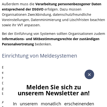
Außerdem muss die
Verarbeitung personenbezogener Daten
entsprechend der DSGVO
erfolgen. Dazu müssen
Organisationen Zweckbindung, datenschutzfreundliche
Voreinstellungen, Datenminimierung und Löschfristen beachten
sowie ihr VVT anpassen.
Bei der Einführung von Systemen sollten Organisationen zudem
Informations- und Mitbestimmungsrechte der zuständigen
Personalvertretung
bedenken.
Einrichtung von Meldesystemen
Bei der Einrichtung von Meldesystemen sollten Organisationen
einige Punkte beachten. Zum einen sollte es möglich sein,
×
Hinweise
anonym
zu geben. Für den Vorgang nicht benötigte
Daten sollten gar nicht erst erhoben oder spätestens dann
Melden Sie sich zu
gelöscht werden, wenn ersichtlich ist, dass die Daten nicht
unserem Newsletter an!
benötigt werden.
Auch das
System
sollte sorgfältig ausgewählt werden.
In unserem monatlich erscheinenden