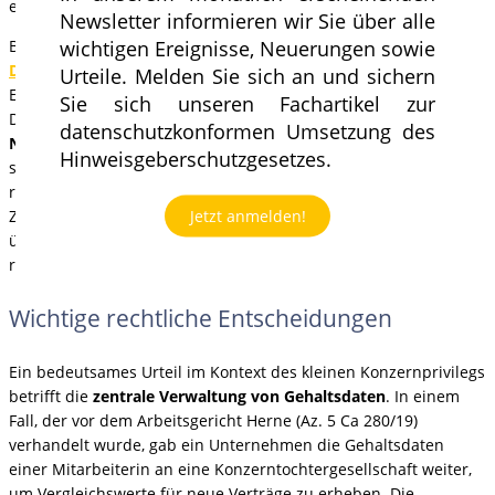
etablieren und erleichtern den Datentransfer in Drittländer.
Newsletter informieren wir Sie über alle
wichtigen Ereignisse, Neuerungen sowie
Besonders wichtig ist auch die
umfassende
Dokumentation
aller datenschutzrechtlichen Maßnahmen.
Urteile. Melden Sie sich an und sichern
Eine lückenlose Dokumentation gemäß den Vorgaben der
Sie sich unseren Fachartikel zur
DSGVO (wie z. B. Art. 30 DSGVO) dient nicht nur der
datenschutzkonformen Umsetzung des
Nachweisbarkeit der Einhaltung der Vorschriften
, sondern
Hinweisgeberschutzgesetzes.
schützt das Unternehmen auch vor möglichen Bußgeldern und
rechtlichen Auseinandersetzungen. Alle Prozesse und
Jetzt anmelden!
Zustimmungen sollten genau dokumentiert und regelmäßig
überprüft werden, um sicherzustellen, dass sie den aktuellen
rechtlichen Anforderungen entsprechen.
Wichtige rechtliche Entscheidungen
Ein bedeutsames Urteil im Kontext des kleinen Konzernprivilegs
betrifft die
zentrale Verwaltung von Gehaltsdaten
. In einem
Fall, der vor dem Arbeitsgericht Herne (Az. 5 Ca 280/19)
verhandelt wurde, gab ein Unternehmen die Gehaltsdaten
einer Mitarbeiterin an eine Konzerntochtergesellschaft weiter,
um Vergleichswerte für neue Verträge zu erheben. Die