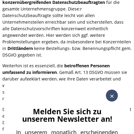
konzernübergreifenden Datenschutzbeauftragten
für die
gesamte Unternehmensgruppe. Diese:r
Datenschutzbeauftragte sollte leicht von allen
Unternehmensteilen erreichbar sein und sicherstellen, dass
alle Datenschutzvorschriften konzernweit einheitlich
angewendet werden. Hier werden sich ggf. weitere
Problemstellungen ergeben, da insbesondere bei Konzernteilen
in
Drittländern
keine Bestellungs- bzw. Benennungspflicht gem.
DSGVO gegeben ist.
Weiterhin ist es essenziell, die
betroffenen Personen
umfassend zu informieren
. Gemäß Art. 13 DSGVO müssen sie
darüber aufgeklärt werden, wie ihre Daten verarbeitet und
weitergeleitet werden.
Transparenz und klare Kommunikation
sind hier der Schlüssel, um Vertrauen zu schaffen und
×
rechtliche Risiken zu minimieren.
Melden Sie sich zu
Die
Implementierung von Binding Corporate Rules
(BCRs) stellt
eine weitere Best Practice dar. Diese internen
unserem Newsletter an!
Datenschutzvorschriften helfen, einen einheitlichen Standard
für den Datenschutz innerhalb der Unternehmensgruppe zu
In unserem monatlich erscheinenden