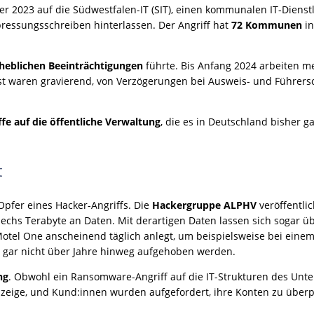
r 2023 auf die Südwestfalen-IT (SIT), einen kommunalen IT-Dienstl
ressungsschreiben hinterlassen. Der Angriff hat
72 Kommunen
i
heblichen Beeinträchtigungen
führte. Bis Anfang 2024 arbeiten m
st waren gravierend, von Verzögerungen bei Ausweis- und Führers
fe auf die öffentliche Verwaltung
, die es in Deutschland bisher 
t
pfer eines Hacker-Angriffs. Die
Hackergruppe ALPHV
veröffentli
echs Terabyte an Daten. Mit derartigen Daten lassen sich sogar übe
otel One anscheinend täglich anlegt, um beispielsweise bei einem 
on gar nicht über Jahre hinweg aufgehoben werden.
ng
. Obwohl ein Ransomware-Angriff auf die IT-Strukturen des Unte
anzeige, und Kund:innen wurden aufgefordert, ihre Konten zu über