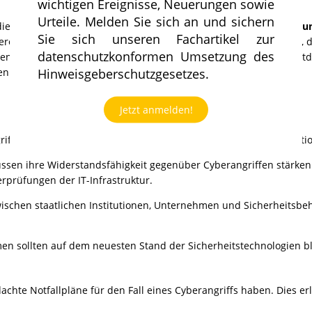
wichtigen Ereignisse, Neuerungen sowie
Urteile. Melden Sie sich an und sichern
diengruppe angegriffen, was zu einer
einwöchigen Beeinträchtigun
Sie sich unseren Fachartikel zur
ndere Zeitungen der Mediengruppe. Zunächst ging man davon aus, 
datenschutzkonformen Umsetzung des
rden könne.
Daten von Kund:innen
, darunter Stammdaten, Kontaktd
Hinweisgeberschutzgesetzes.
könnte, ist nicht öffentlich bekannt.
Jetzt anmelden!
griffe gibt es nicht. Dennoch können Unternehmen und Organisati
sen ihre Widerstandsfähigkeit gegenüber Cyberangriffen stärken
rprüfungen der IT-Infrastruktur.
ischen staatlichen Institutionen, Unternehmen und Sicherheitsb
en sollten auf dem neuesten Stand der Sicherheitstechnologien b
achte Notfallpläne für den Fall eines Cyberangriffs haben. Dies er