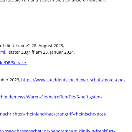
f die Ukraine“, 28. August 2023,
tml
, letzter Zugriff am 23. Januar 2024.
de/DE/Service-
tober 2023,
https://www.sueddeutsche.de/wirtschaft/motel-one-
chip.de/news/Waren-Sie-betroffen-Die-5-heftigsten-
nachrichten/rheinland/hackerangriff-rheinische-post-
s://www.hessenschau.de/panorama/uniklinik-in-frankfurt-