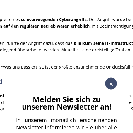
Opfer eines
schwerwiegenden Cyberangriffs
. Der Angriff wurde be
 auf den regulären Betrieb waren erheblich
, mit Beeinträchtigu
n, führte der Angriff dazu, dass das
Klinikum seine IT-Infrastru
legend überarbeitet werden. Aktuell ist eine dreistellige Zahl an
n: "Was uns passiert ist, ist der größte anzunehmende Unglücksfal
d Regierungsseiten
×
dinierte DDoS-Attacken auf mehrere deutsche Unternehmen
, dar
Melden Sie sich zu
auf die Ankündigung, dass Deutschland Leopard-Kampfpanzer in die
unserem Newsletter an!
 gab, waren ihre
Websites für mehrere Stunden nicht erreichbar
. 
In unserem monatlich erscheinenden
Newsletter informieren wir Sie über alle