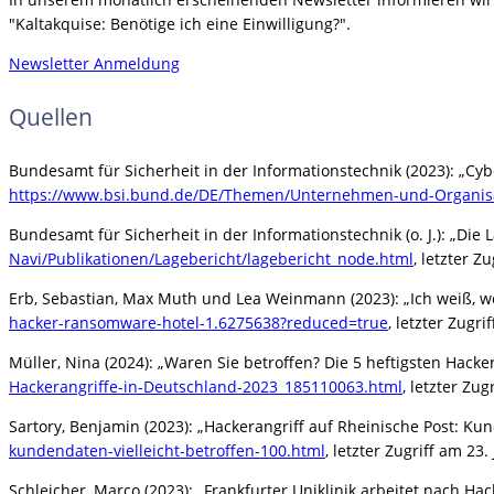
"Kaltakquise: Benötige ich eine Einwilligung?".
Newsletter Anmeldung
Quellen
Bundesamt für Sicherheit in der Informationstechnik (2023): „Cy
https://www.bsi.bund.de/DE/Themen/Unternehmen-und-Organisati
Bundesamt für Sicherheit in der Informationstechnik (o. J.): „Die 
Navi/Publikationen/Lagebericht/lagebericht_node.html
, letzter Z
Erb, Sebastian, Max Muth und Lea Weinmann (2023): „Ich weiß, wo
hacker-ransomware-hotel-1.6275638?reduced=true
, letzter Zugri
Müller, Nina (2024): „Waren Sie betroffen? Die 5 heftigsten Hacke
Hackerangriffe-in-Deutschland-2023_185110063.html
, letzter Zug
Sartory, Benjamin (2023): „Hackerangriff auf Rheinische Post: Ku
kundendaten-vielleicht-betroffen-100.html
, letzter Zugriff am 23
Schleicher, Marco (2023): „Frankfurter Uniklinik arbeitet nach H