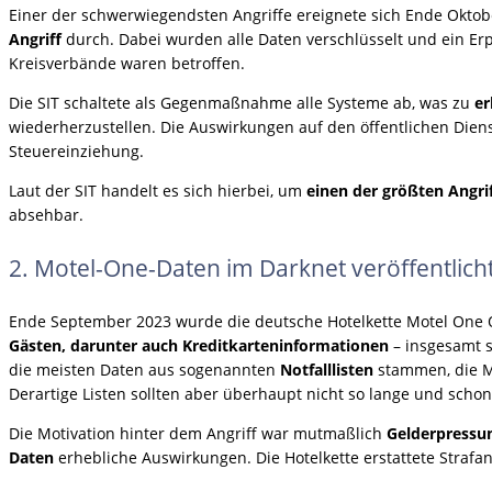
Einer der schwerwiegendsten Angriffe ereignete sich Ende Oktobe
Angriff
durch. Dabei wurden alle Daten verschlüsselt und ein Erp
Kreisverbände waren betroffen.
Die SIT schaltete als Gegenmaßnahme alle Systeme ab, was zu
er
wiederherzustellen. Die Auswirkungen auf den öffentlichen Dien
Steuereinziehung.
Laut der SIT handelt es sich hierbei, um
einen der größten Angrif
absehbar.
2. Motel-One-Daten im Darknet veröffentlich
Ende September 2023 wurde die deutsche Hotelkette Motel One O
Gästen, darunter auch Kreditkarteninformationen
– insgesamt s
die meisten Daten aus sogenannten
Notfalllisten
stammen, die M
Derartige Listen sollten aber überhaupt nicht so lange und sch
Die Motivation hinter dem Angriff war mutmaßlich
Gelderpressu
Daten
erhebliche Auswirkungen. Die Hotelkette erstattete Straf