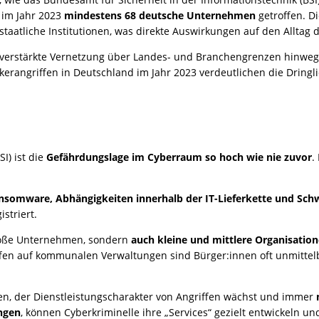
 im Jahr 2023
mindestens 68 deutsche Unternehmen
getroffen. D
aatliche Institutionen, was direkte Auswirkungen auf den Alltag 
ie verstärkte Vernetzung über Landes- und Branchengrenzen hinwe
kerangriffen in Deutschland im Jahr 2023 verdeutlichen die Dringl
I) ist die
Gefährdungslage im Cyberraum so hoch wie nie zuvor
.
nsomware, Abhängigkeiten innerhalb der IT-Lieferkette und Sch
striert.
große Unternehmen, sondern
auch kleine und mittlere Organisation
ffen auf kommunalen Verwaltungen sind Bürger:innen oft unmitte
n, der Dienstleistungscharakter von Angriffen wächst und immer
ungen
, können Cyberkriminelle ihre „Services“ gezielt entwickeln un